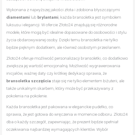
Wykonana z najwyższej jakości złota i zdobiona błyszczącymi
diamentami
lub
brylantami
, każda bransoletka jest symbolem
luksusu i elegancji. W ofercie Złoto24 znajdują się różnorodne
modele, które mogą być idealnie dopasowane do osobowości i stylu
życia obdarowywanej osoby. Dzięki temu bransoletka nie tylko
będzie pięknym dodatkiem, ale również osobistym przesłaniem.
Złoto24 oferuje możliwość personalizacji bransoletki, co dodatkowo
zwiększa jej wartość emocjonalną. Możliwość wygrawerowania
inicjałów, ważnej daty czy krótkiej dedykacji sprawia, że
bransoletka szczęścia
staje się nie tylko elementem biżuterii, ale
także unikalnym skarbem, który może być przekazywany z
pokolenia na pokolenie.
Każda bransoletka jest pakowana w eleganckie pudełko, co
sprawia, że jest gotowa do wręczenia w momencie odbioru. Złoto24
dba o każdy szczegół, zapewniając, że prezent będzie spełniał
oczekiwania najbardziej wymagających klientów. Wybór