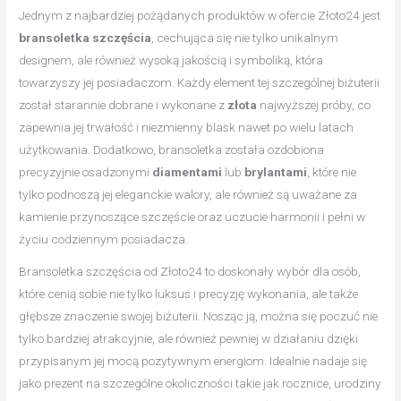
Jednym z najbardziej pożądanych produktów w ofercie Złoto24 jest
bransoletka szczęścia
, cechująca się nie tylko unikalnym
designem, ale również wysoką jakością i symboliką, która
towarzyszy jej posiadaczom. Każdy element tej szczególnej biżuterii
został starannie dobrane i wykonane z
złota
najwyższej próby, co
zapewnia jej trwałość i niezmienny blask nawet po wielu latach
użytkowania. Dodatkowo, bransoletka została ozdobiona
precyzyjnie osadzonymi
diamentami
lub
brylantami
, które nie
tylko podnoszą jej eleganckie walory, ale również są uważane za
kamienie przynoszące szczęście oraz uczucie harmonii i pełni w
życiu codziennym posiadacza.
Bransoletka szczęścia od Złoto24 to doskonały wybór dla osób,
które cenią sobie nie tylko luksus i precyzję wykonania, ale także
głębsze znaczenie swojej biżuterii. Nosząc ją, można się poczuć nie
tylko bardziej atrakcyjnie, ale również pewniej w działaniu dzięki
przypisanym jej mocą pozytywnym energiom. Idealnie nadaje się
jako prezent na szczególne okoliczności takie jak rocznice, urodziny