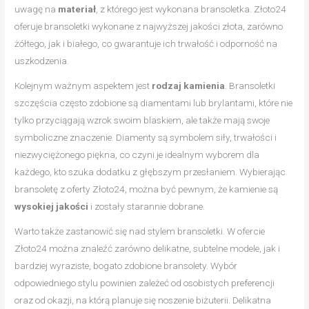
uwagę na
materiał
, z którego jest wykonana bransoletka. Złoto24
oferuje bransoletki wykonane z najwyższej jakości złota, zarówno
żółtego, jak i białego, co gwarantuje ich trwałość i odporność na
uszkodzenia.
Kolejnym ważnym aspektem jest
rodzaj kamienia
. Bransoletki
szczęścia często zdobione są diamentami lub brylantami, które nie
tylko przyciągają wzrok swoim blaskiem, ale także mają swoje
symboliczne znaczenie. Diamenty są symbolem siły, trwałości i
niezwyciężonego piękna, co czyni je idealnym wyborem dla
każdego, kto szuka dodatku z głębszym przesłaniem. Wybierając
bransoletę z oferty Złoto24, można być pewnym, że kamienie są
wysokiej jakości
i zostały starannie dobrane.
Warto także zastanowić się nad stylem bransoletki. W ofercie
Złoto24 można znaleźć zarówno delikatne, subtelne modele, jak i
bardziej wyraziste, bogato zdobione bransolety. Wybór
odpowiedniego stylu powinien zależeć od osobistych preferencji
oraz od okazji, na którą planuje się noszenie biżuterii. Delikatna