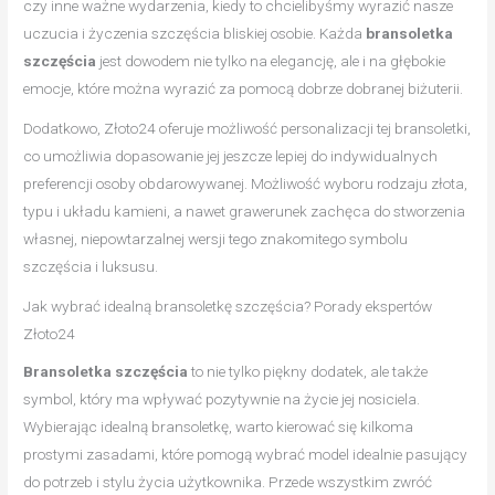
czy inne ważne wydarzenia, kiedy to chcielibyśmy wyrazić nasze
uczucia i życzenia szczęścia bliskiej osobie. Każda
bransoletka
szczęścia
jest dowodem nie tylko na elegancję, ale i na głębokie
emocje, które można wyrazić za pomocą dobrze dobranej biżuterii.
Dodatkowo, Złoto24 oferuje możliwość personalizacji tej bransoletki,
co umożliwia dopasowanie jej jeszcze lepiej do indywidualnych
preferencji osoby obdarowywanej. Możliwość wyboru rodzaju złota,
typu i układu kamieni, a nawet grawerunek zachęca do stworzenia
własnej, niepowtarzalnej wersji tego znakomitego symbolu
szczęścia i luksusu.
Jak wybrać idealną bransoletkę szczęścia? Porady ekspertów
Złoto24
Bransoletka szczęścia
to nie tylko piękny dodatek, ale także
symbol, który ma wpływać pozytywnie na życie jej nosiciela.
Wybierając idealną bransoletkę, warto kierować się kilkoma
prostymi zasadami, które pomogą wybrać model idealnie pasujący
do potrzeb i stylu życia użytkownika. Przede wszystkim zwróć