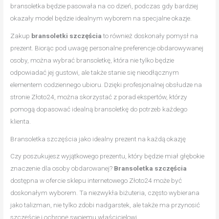
bransoletka będzie pasowała na co dzień, podczas gdy bardziej
okazały model będzie idealnym wyborem na specjalne okazje.
Zakup
bransoletki szczęścia
to również doskonały pomysł na
prezent. Biorąc pod uwagę personalne preferencje obdarowywanej
osoby, można wybrać bransoletkę, która nie tylko będzie
odpowiadać jej gustowi, ale także stanie się nieodłącznym
elementem codziennego ubioru. Dzięki profesjonalnej obsłudze na
stronie Złoto24, można skorzystać z porad ekspertów, którzy
pomogą dopasować idealną bransoletkę do potrzeb każdego
klienta.
Bransoletka szczęścia jako idealny prezent na każdą okazję
Czy poszukujesz wyjątkowego prezentu, który będzie miał głębokie
znaczenie dla osoby obdarowanej?
Bransoletka szczęścia
dostępna w ofercie sklepu internetowego Złoto24 może być
doskonałym wyborem. Ta niezwykła biżuteria, często wybierana
jako talizman, nie tylko zdobi nadgarstek, ale także ma przynosić
szczęście i ochronę swojemu właścicielowi.