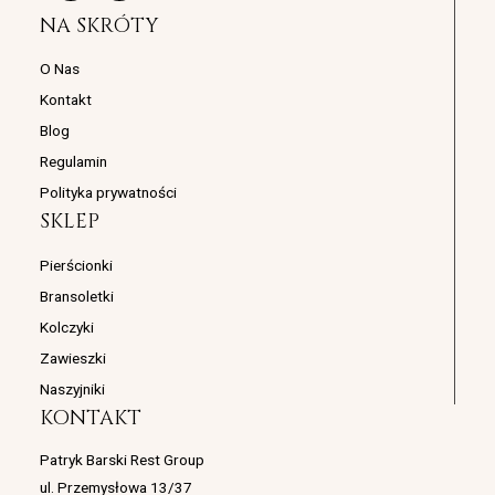
s
c
NA SKRÓTY
t
e
a
b
g
o
O Nas
r
o
Kontakt
a
k
m
Blog
Regulamin
Polityka prywatności
SKLEP
Pierścionki
Bransoletki
Kolczyki
Zawieszki
Naszyjniki
KONTAKT
Patryk Barski Rest Group
ul. Przemysłowa 13/37