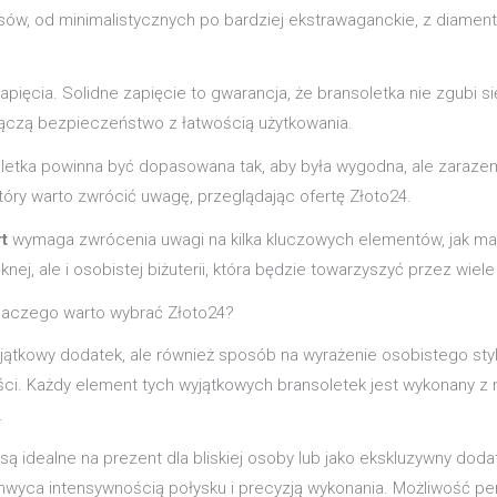
ów, od minimalistycznych po bardziej ekstrawaganckie, z diamenta
ięcia. Solidne zapięcie to gwarancja, że bransoletka nie zgubi s
 łączą bezpieczeństwo z łatwością użytkowania.
soletka powinna być dopasowana tak, aby była wygodna, ale zarazem
tóry warto zwrócić uwagę, przeglądając ofertę Złoto24.
t
wymaga zwrócenia uwagi na kilka kluczowych elementów, jak mate
j, ale i osobistej biżuterii, która będzie towarzyszyć przez wiele 
dlaczego warto wybrać Złoto24?
jątkowy dodatek, ale również sposób na wyrażenie osobistego stylu
ości. Każdy element tych wyjątkowych bransoletek jest wykonany z 
.
ą idealne na prezent dla bliskiej osoby lub jako ekskluzywny dodate
ca intensywnością połysku i precyzją wykonania. Możliwość perso