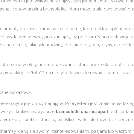
bransoletka jest wykonana z najwyższej jakości złota, co gwarantuj
ą, niepowtarzalną bransoletkę, która może stale ewoluować oraz
amenty oraz inne kamienie szlachetne, które dodają splendoru i w
h wydarzeń w życiu, przez inicjały, aż po charm’y przedstawiają
cjalne okazje, takie jak urodziny, rocznice czy zaręczyny, ale te
dostarczana w eleganckim opakowaniu, które podkreśla prestiż i 
kupy w sklepie Złoto24 są nie tylko łatwe, ale również komfortowe.
yczne wskazówki
 ekscytujący, co wymagający. Priorytetem jest znalezienie takiej, k
ierwszym krokiem w wyborze
bransoletki charms apart
jest zastano
tym złota i srebra, które są nie tylko trwałe, ale także bezpieczne 
 charmsy, kieruj się swoimi zainteresowaniami, pasjami lub ważnym