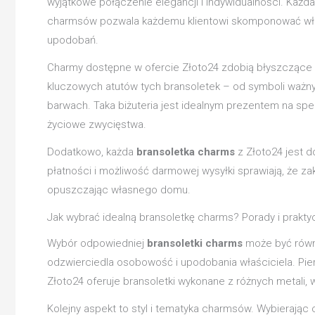
wyjątkowe połączenie elegancji i indywidualności. Każda 
charmsów pozwala każdemu klientowi skomponować własn
upodobań.
Charmy dostępne w ofercie Złoto24 zdobią błyszczące di
kluczowych atutów tych bransoletek – od symboli ważnyc
barwach. Taka biżuteria jest idealnym prezentem na spe
życiowe zwycięstwa.
Dodatkowo, każda
bransoletka charms
z Złoto24 jest 
płatności i możliwość darmowej wysyłki sprawiają, że za
opuszczając własnego domu.
Jak wybrać idealną bransoletkę charms? Porady i prakt
Wybór odpowiedniej
bransoletki charms
może być równie
odzwierciedla osobowość i upodobania właściciela. P
Złoto24 oferuje bransoletki wykonane z różnych metali, w 
Kolejny aspekt to styl i tematyka charmsów. Wybierając