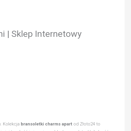
i | Sklep Internetowy
u. Kolekcja
bransoletki charms apart
od Złoto24 to