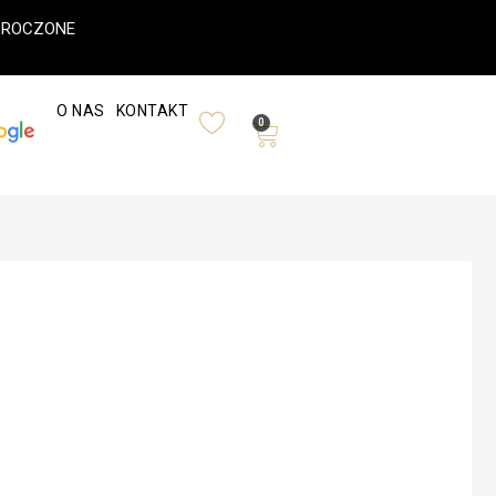
ODROCZONE
O NAS
KONTAKT
0
Wózek