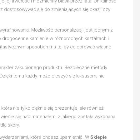
e jej trwałość i niezmienny blask przez lata. Unikalność
 dostosowywać się do zmieniających się okazji czy
yrafinowania. Możliwość personalizacji jest jednym z
ce drogocenne kamienie w różnorodnych kształtach i
ż fantastycznym sposobem na to, by celebrować własne
charakter zakupionego produktu. Bezpieczne metody
 Dzięki temu każdy może cieszyć się luksusem, nie
tóra nie tylko pięknie się prezentuje, ale również
wienie się nad materiałem, z jakiego została wykonana.
dla skóry.
i wydarzeniami, które chcesz upamiętnić. W
Sklepie