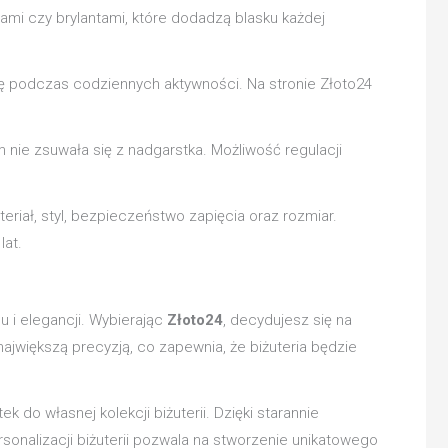
mi czy brylantami, które dodadzą blasku każdej
ię podczas codziennych aktywności. Na stronie Złoto24
 nie zsuwała się z nadgarstka. Możliwość regulacji
riał, styl, bezpieczeństwo zapięcia oraz rozmiar.
lat.
 i elegancji. Wybierając
Złoto24
, decydujesz się na
największą precyzją, co zapewnia, że biżuteria będzie
k do własnej kolekcji biżuterii. Dzięki starannie
nalizacji biżuterii pozwala na stworzenie unikatowego