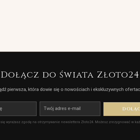
Dołącz do świata Złoto24
ądź pierwsza, która dowie się o nowościach i ekskluzywnych ofertac
E-
DOŁĄ
mail
 się wyrażasz zgodę na otrzymywanie newslettera Złoto24. Możesz zrezygnować w każd