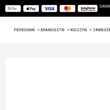
Przejdź
DARM
do
treści
PIERŚCIONKI
BRANSOLETKI
KOLCZYKI
ZAWIESZK