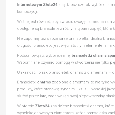
Internetowym Złoto24
znajdziesz szeroki wybór charms
kompozycji.
Ważne jest również, aby zwrócić uwagę na mechanizm zap
dostępne są bransoletki z różnymi typami zapięć, które
Nie zapomnij też o rozmiarze bransoletki. Idealna bran
długości bransoletki jest więc istotnym elementem, na k
Podsumowując, wybór idealnej
bransoletki charms apar
Wspomniane czynniki pomogą w stworzeniu nie tylko piękne
Unikalność i blask bransoletek charms z diamentami – 
Bransoletki
charms
zdobione diamentami to nie tylko wy
produkty, które stanowią synonim luksusu i wysokiej jak
służyć przez lata, zachowując swój niepowtarzalny blask
W ofercie
Złoto24
znajdziesz bransoletki charms, które s
wyselekcjonowanym diamentom, każda bransoletka zachwy