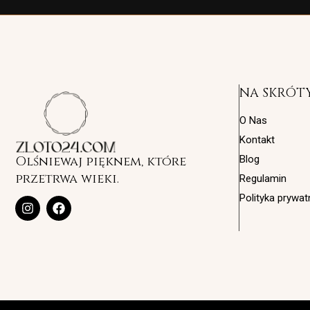
NA SKRÓT
O Nas
Kontakt
Olśniewaj pięknem, które
Blog
przetrwa wieki.
Regulamin
Polityka prywat
I
F
n
a
s
c
t
e
a
b
g
o
r
o
a
k
m