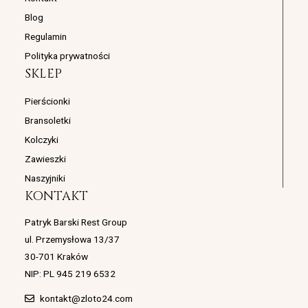
a
k
m
Blog
Regulamin
Polityka prywatności
SKLEP
Pierścionki
Bransoletki
Kolczyki
Zawieszki
Naszyjniki
KONTAKT
Patryk Barski Rest Group
ul. Przemysłowa 13/37
30-701 Kraków
NIP: PL 945 219 6532
kontakt@zloto24.com