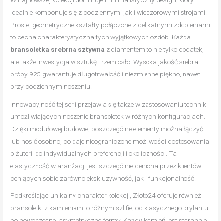
idealnie komponuje się z codziennymi jak i wieczorowymi strojami.
Proste, geometryczne kształty połączone z delikatnymi zdobieniami
to cecha charakterystyczna tych wyjątkowych ozdób. Każda
bransoletka srebrna sztywna
z diamentem to nie tylko dodatek,
ale także inwestycja w sztukę i rzemiosło. Wysoka jakość srebra
próby 925 gwarantuje długotrwałość i niezmienne piękno, nawet
przy codziennym noszeniu.
Innowacyjność tej serii przejawia się także w zastosowaniu technik
umożliwiających noszenie bransoletek w różnych konfiguracjach.
Dzięki modułowej budowie, poszczególne elementy można łączyć
lub nosić osobno, co daje nieograniczone możliwości dostosowania
biżuterii do indywidualnych preferencji i okoliczności. Ta
elastyczność w aranżacji jest szczególnie ceniona przez klientów
ceniących sobie zarówno ekskluzywność, jak i funkcjonalność.
Podkreślając unikalny charakter kolekcji, Złoto24 oferuje również
bransoletki z kamieniami o różnym szlifie, od klasycznego brylantu
po nowoczesne, asymetryczne formy. Każdy kamień jest starannie