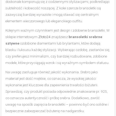
doskonale komponują się z codziennymi stylizacjami, podkreślając
subtelność i kobiecość noszącej. Z kolei szersze bransoletki są
zazwyczaj bardziej wyraziste i mogą stawać się centralnym
elementem wieczorowego lub eleganckiego outfitu.
Kolejnym ważnym czynnikiem jest design i zdobienie bransoletki. W
sklepie internetowym
Złoto24
znajdziesz
bransoletki srebrne
sztywne
ozdobione diamentami lub brylantami, które dodają
blasku i luksusu każdej stylizacji. Wybierając ozdobę, zastanów się,
czy preferujesz minimalizm, czy bardziej rozbudowane, zdobione
modele, które przyciągają wzrok i są wyraźnym symbolem statusu.
Na uwagę zasługuje również jakość wykonania. Srebro jako
materiał jest dość miękkie, co oznacza, że wysokiej jakości
wykonanie jest kluczowe dla zapewnienia trwałości biżuterii.
Sprawdzaj, czy produkt posiada odpowiednie znakowanie pr. 925,
co oznacza autentyczność i próbę srebra. Dodatkowo, zwróć
uwagę na sposób zapięcia bransoletki – powinno być ono solidne i
bezpiecznie zabezpieczać biżuterię na nadgarstku.