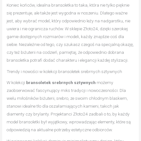
Koniec końców, idealna bransoletka to taka, która nie tylko pięknie
się prezentuje, ale także jest wygodna w noszeniu. Dlatego ważne
jest, aby wybrać model, który odpowiednio leży na nadgarstku, nie
uwiera i nie ogranicza ruchów. W sklepie Złoto24, dzięki szerokiej
gamie dostępnych rozmiarów i modeli, każdy znajdzie coś dla
siebie. Niezależnie od tego, czy szukasz czegoś na specjalną okazję,
czy też biżuterii na codzień, pamiętaj, że odpowiednio dobrana
bransoletka potrafi dodać charakteru i elegancji każdej stylizacji.
Trendy i nowości w kolekcji bransoletek srebrnych sztywnych
W kolekcji
bransoletek srebrnych sztywnych
możemy
zaobserwować fascynujący miks tradycji i nowoczesności. Dla
wielu miłośników biżuterii, srebro, ze swoim chłodnym blaskiem,
stanowi idealne tło dla oszałamiających kamieni, takich jak
diamenty czy brylanty. Projektanci Złoto24 zadbali o to, by każdy
model bransoletki był wyjątkowy, wprowadzając elementy, które są
odpowiedzią na aktualne potrzeby estetyczne odbiorców.
W najnowszej kolekcji dominuje minimalistyczny design, który