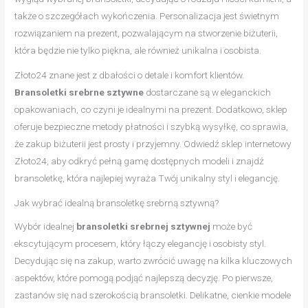
także o szczegółach wykończenia. Personalizacja jest świetnym
rozwiązaniem na prezent, pozwalającym na stworzenie biżuterii,
która będzie nie tylko piękna, ale również unikalna i osobista.
Złoto24 znane jest z dbałości o detale i komfort klientów.
Bransoletki srebrne sztywne
dostarczane są w eleganckich
opakowaniach, co czyni je idealnymi na prezent. Dodatkowo, sklep
oferuje bezpieczne metody płatności i szybką wysyłkę, co sprawia,
że zakup biżuterii jest prosty i przyjemny. Odwiedź sklep internetowy
Złoto24, aby odkryć pełną gamę dostępnych modeli i znajdź
bransoletkę, która najlepiej wyraża Twój unikalny styl i elegancję.
Jak wybrać idealną bransoletkę srebrną sztywną?
Wybór idealnej
bransoletki srebrnej sztywnej
może być
ekscytującym procesem, który łączy elegancję i osobisty styl.
Decydując się na zakup, warto zwrócić uwagę na kilka kluczowych
aspektów, które pomogą podjąć najlepszą decyzję. Po pierwsze,
zastanów się nad szerokością bransoletki. Delikatne, cienkie modele