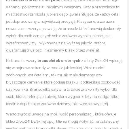
elegancji połączona z unikalnym designem. Każda bransoletka to
mistrzostwo rzemiosła jubilerskiego, gwarantujące, że każdy detal
jest dopracowany z największą precyzją. Klasyczne, a zarazem
nowoczesne wzory sprawiają, że bransoletki te stanowią doskonały
wybór dla osób ceniących sobie zarówno wysoką jakość, jak i
wyrafinowany styl. Wykonane z najwyższej jakości srebra,
gwarantują trwałość i niezmienny blask przez wiele lat.
Niebanalne wzory
bransoletek srebrnych
z oferty Złoto24 wpisują
się w najnowsze trendy w modzie jubilerskiej. Wiele modeli
zdobionych jest detalami, takimi jak małe diamenty czy
błyszczące kamienie, które dodają blasku i podkreślają osobowość
użytkownika. Bransoletka sztywna to także znakomity wybór dla
osób, które preferują biżuterię, która wygodnie leży na nadgarstku,
idealnie dopełniając zarówno dzienny, jak i wieczorowy strój.
Warto zwrócić uwagę na możliwość personalizacji, którą oferuje
sklep Złoto24. Dzięki tej opcji klienci mogą wpłynąć na ostateczny
wygląd wybranej bransoletki, decydując o rodzaju i ilości kamieni, a