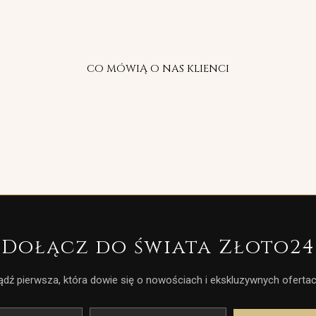
CO MÓWIĄ O NAS KLIENCI
Dołącz do świata Złoto24
ądź pierwsza, która dowie się o nowościach i ekskluzywnych ofertac