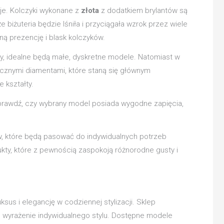
zje. Kolczyki wykonane z
złota
z dodatkiem brylantów są
iżuteria będzie lśniła i przyciągała wzrok przez wiele
ną prezencję i blask kolczyków.
ty, idealne będą małe, dyskretne modele. Natomiast w
ocznymi diamentami, które staną się głównym
 kształty.
 Sprawdź, czy wybrany model posiada wygodne zapięcia,
w, które będą pasować do indywidualnych potrzeb
ukty, które z pewnością zaspokoją różnorodne gusty i
s i elegancję w codziennej stylizacji. Sklep
c wyrażenie indywidualnego stylu. Dostępne modele