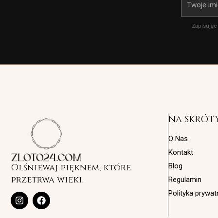
Imię
Zapisując
NA SKRÓT
O Nas
Kontakt
Olśniewaj pięknem, które
Blog
przetrwa wieki.
Regulamin
Polityka prywat
I
F
n
a
s
c