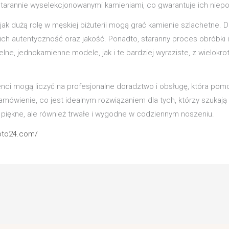
tarannie wyselekcjonowanymi kamieniami, co gwarantuje ich niepo
jak dużą rolę w męskiej biżuterii mogą grać kamienie szlachetne. 
ch autentyczność oraz jakość. Ponadto, staranny proces obróbki i
elne, jednokamienne modele, jak i te bardziej wyraziste, z wielokr
lienci mogą liczyć na profesjonalne doradztwo i obsługę, która po
 zamówienie, co jest idealnym rozwiązaniem dla tych, którzy szuka
ko piękne, ale również trwałe i wygodne w codziennym noszeniu.
loto24.com/