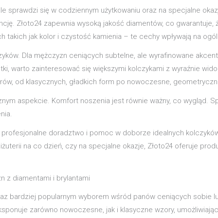
ale sprawdzi się w codziennym użytkowaniu oraz na specjalne oka
. Złoto24 zapewnia wysoką jakość diamentów, co gwarantuje, że b
h takich jak kolor i czystość kamienia – te cechy wpływają na ogól
czyków. Dla mężczyzn ceniących subtelne, ale wyrafinowane akcen
tki, warto zainteresować się większymi kolczykami z wyraźnie wid
orów, od klasycznych, gładkich form po nowoczesne, geometryczne
ycznym aspekcie. Komfort noszenia jest równie ważny, co wygląd.
nia.
a profesjonalne doradztwo i pomoc w doborze idealnych kolczykó
uterii na co dzień, czy na specjalne okazje, Złoto24 oferuje prod
zn z diamentami i brylantami
az bardziej popularnym wyborem wśród panów ceniących sobie luksu
eksponuje zarówno nowoczesne, jak i klasyczne wzory, umożliwiają