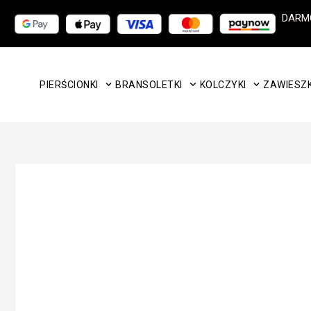
Przejdź
DARM
do
treści
PIERŚCIONKI
BRANSOLETKI
KOLCZYKI
ZAWIESZK