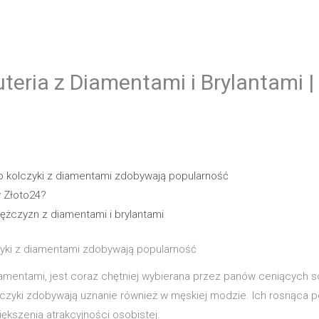
teria z Diamentami i Brylantami |
o kolczyki z diamentami zdobywają popularność
y Złoto24?
mężczyzn z diamentami i brylantami
zyki z diamentami zdobywają popularność
amentami, jest coraz chętniej wybierana przez panów ceniących so
zyki zdobywają uznanie również w męskiej modzie. Ich rosnąca po
ększenia atrakcyjności osobistej.