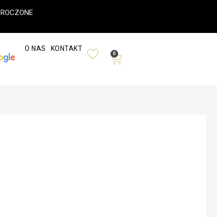
ODROCZONE
O NAS
KONTAKT
0
Wózek