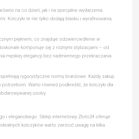
równo na co dzień, jak i na specjalne wydarzenia.
i. Kolczyki te nie tylko dodają blasku i wyrafinowania,
cznym pięknem, co znajduje odzwierciedlenie w
oskonale komponuje się z różnymi stylizacjami – od
enia męskiej elegancji bez nadmiernego przekraczania
e spełniają rygorystyczne normy branżowe. Każdy zakup
 potrzebom. Warto również podkreślić, że kolczyki dla
 obdarowywanej osoby.
 i eleganckiego. Sklep internetowy Złoto24 oferuje
idealnych kolczyków warto zwrócić uwagę na kilka