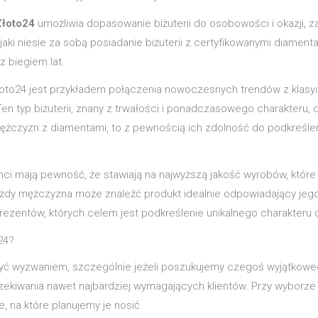
Złoto24
umożliwia dopasowanie biżuterii do osobowości i okazji, za
jaki niesie za sobą posiadanie biżuterii z certyfikowanymi diamentam
z biegiem lat.
łoto24 jest przykładem połączenia nowoczesnych trendów z klasy
 typ biżuterii, znany z trwałości i ponadczasowego charakteru, d
 mężczyzn z diamentami, to z pewnością ich zdolność do podkreśl
ienci mają pewność, że stawiają na najwyższą jakość wyrobów, któr
każdy mężczyzna może znaleźć produkt idealnie odpowiadający jego
rezentów, których celem jest podkreślenie unikalnego charakteru
24?
ć wyzwaniem, szczególnie jeżeli poszukujemy czegoś wyjątkowego
ekiwania nawet najbardziej wymagających klientów. Przy wyborze 
e, na które planujemy je nosić.