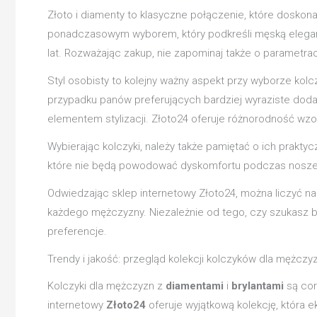
Złoto i diamenty to klasyczne połączenie, które doskon
ponadczasowym wyborem, który podkreśli męską elegancję
lat. Rozważając zakup, nie zapominaj także o parametrac
Styl osobisty to kolejny ważny aspekt przy wyborze kol
przypadku panów preferujących bardziej wyraziste doda
elementem stylizacji. Złoto24 oferuje różnorodność wz
Wybierając kolczyki, należy także pamiętać o ich prakt
które nie będą powodować dyskomfortu podczas nosze
Odwiedzając sklep internetowy Złoto24, można liczyć n
każdego mężczyzny. Niezależnie od tego, czy szukasz biż
preferencje.
Trendy i jakość: przegląd kolekcji kolczyków dla mężczy
Kolczyki dla mężczyzn z
diamentami
i
brylantami
są cor
internetowy
Złoto24
oferuje wyjątkową kolekcję, która 