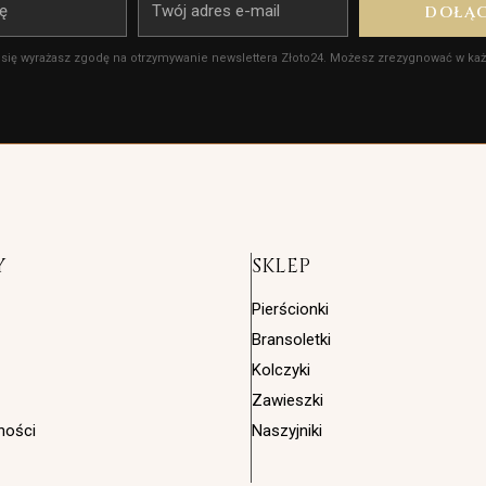
E-
DOŁĄ
mail
 się wyrażasz zgodę na otrzymywanie newslettera Złoto24. Możesz zrezygnować w każd
Y
SKLEP
Pierścionki
Bransoletki
Kolczyki
Zawieszki
ności
Naszyjniki