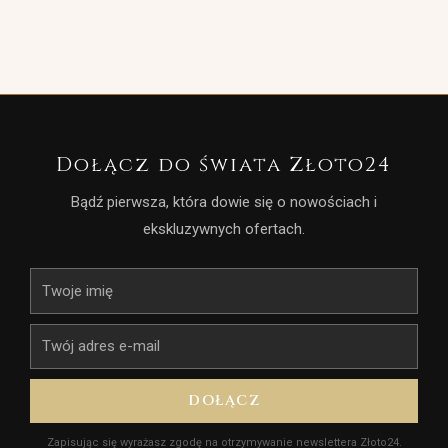
czystym sumieniem polecamy!
Dołącz do świata Złoto24
Bądź pierwsza, która dowie się o nowościach i
ekskluzywnych ofertach.
Imię
E-
mail
DOŁĄCZ
Zapisując się wyrażasz zgodę na otrzymywanie newslettera Złoto24.