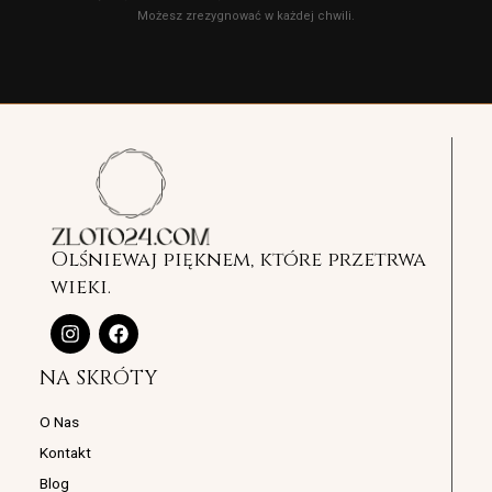
Możesz zrezygnować w każdej chwili.
Olśniewaj pięknem, które przetrwa
wieki.
I
F
n
a
s
c
NA SKRÓTY
t
e
a
b
g
o
O Nas
r
o
Kontakt
a
k
m
Blog