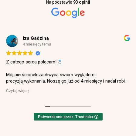
Na podstawie
93 opinii
Iza Gadzina
4 miesięcy temu
Z catego serca polecam!
Mój pierścionek zachwyca swoim wyglądem i
precyzją wykonania. Noszę go już od 4 miesięcy i nadal robi
ogromne wrażenie.
Czytaj więcej
Narzeczony opowiadał mi o całym procesie
wyboru, podkreślał duże zaangażowanie sprzedawcy,
profesjonalne podejście oraz gotowość w udzielaniu
Potwierdzono przez: Trustindex
szczegółowych odpowiedzi na każde najmniejsze pytanie.
Jeszcze raz serdecznie dziękujemy i z