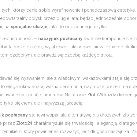
 tych, którzy cenią sobie wyrafinowanie i ponadczasową estetykę
epowtarzalny połysk przez długie lata, będąc jednocześnie odporn
się na
specjalne okazje
, jak i do codziennego użytku.
wszechstronność –
naszyjnik pozłacany
świetnie komponuje się za
ieta może czuć się wyjątkowo i luksusowo, niezależnie od okolicz
mentem ozdobnym, ale prawdziwą ozdobą każdego stroju.
wać się wyzwaniem, ale z właściwymi wskazówkami staje się przy
est to elegancki wieczór, ważna ceremonia, czy może prezent na 
óć uwagę na jakość diamentów. Na stronie
Złoto24
każdy diament j
ie tylko pięknem, ale i najwyższą jakością.
ik pozłacany
stanowi wspaniałą alternatywę dla droższych złotych b
ne przez
Złoto24
charakteryzuje się trwałością i elegancją, dlateg
czynnikiem, który powinieneś rozważyć, jest długość naszyjnika. Za