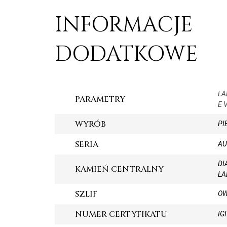
INFORMACJE
DODATKOWE
LA
PARAMETRY
E 
WYRÓB
PI
SERIA
AU
DI
KAMIEŃ CENTRALNY
LA
SZLIF
O
NUMER CERTYFIKATU
IG