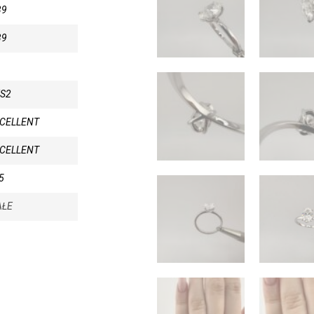
39
39
S2
CELLENT
CELLENT
5
AŁE