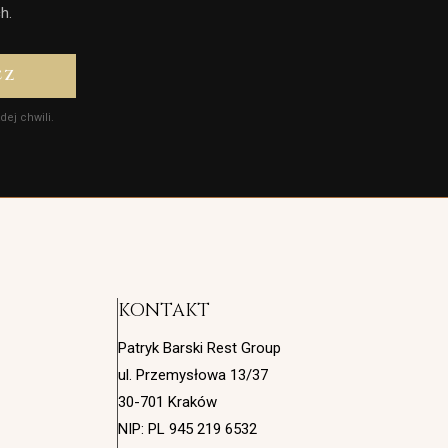
h.
CZ
ej chwili.
KONTAKT
Patryk Barski Rest Group
ul. Przemysłowa 13/37
30-701 Kraków
NIP: PL 945 219 6532