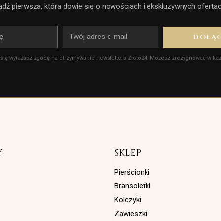
ądź pierwsza, która dowie się o nowościach i ekskluzywnych ofertac
E-
DOŁĄ
mail
 się wyrażasz zgodę na otrzymywanie newslettera Złoto24. Możesz zrezygnować w każd
Y
SKLEP
Pierścionki
Bransoletki
Kolczyki
Zawieszki