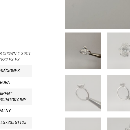
B GROWN 1.39CT
VVS2 EX EX
ERŚCIONEK
RORA
AMENT
BORATORYJNY
WALNY
I LG723551125