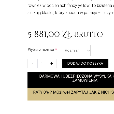
również w odcieniach fancy yellow. To biżuteria d
szukają blasku, który zapada w pamięć – niczym
5 881,00
Zł
Brutto
ilość
(required)
Wybierz rozmiar:
*
Pierścionek
Aurora
-
+
DODAJ DO KOSZYKA
DARMOWA I UBEZPIECZONA WYSYŁKA 
ZAMÓWIENIA
RATY 0% ? MOżliwe! ZAPYTAJ JAK Z NICH