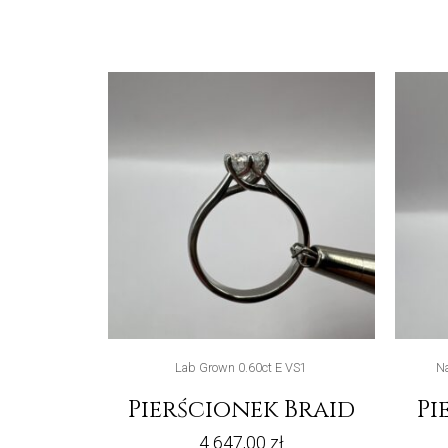
Lab Grown 0.60ct E VS1
Na
Pierścionek Braid
Pi
4 647,00
zł