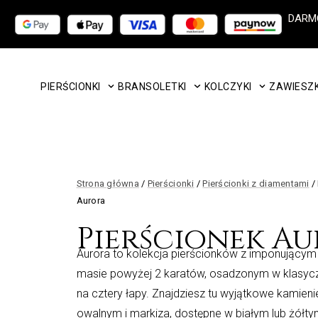
Przejdź
DARM
do
treści
PIERŚCIONKI
BRANSOLETKI
KOLCZYKI
ZAWIESZK
Strona główna
/
Pierścionki
/
Pierścionki z diamentami
/
Aurora
Pierścionek A
Aurora to kolekcja pierścionków z imponujący
masie powyżej 2 karatów, osadzonym w klasy
na cztery łapy. Znajdziesz tu wyjątkowe kamienie
owalnym i markiza, dostępne w białym lub żółtym