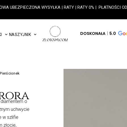
OWA UBEZPIECZONA WYSYŁKA | RATY | RATY 0% | PŁATNOŚCI 
DOSKONAŁA
5.0
I
NASZYJNIK
 Pierścionek
urora
m diamentem o
cznym uchwycie
 w szlifie
 złocie,