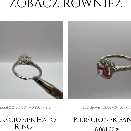
ZOBACZ RÓWNIEŻ
tural 0.21ct I VS1 + 0.30ct F Si2
Lab Grown 1.37ct + 0.40ct F V
erścionek Halo
Pierścionek Fa
Ring
6 061,00
zł