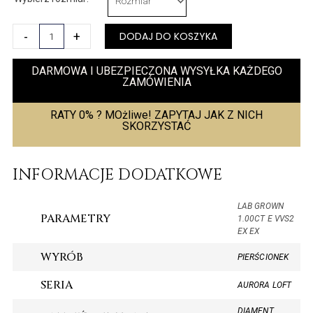
Pierścionek
Aurora
-
+
DODAJ DO KOSZYKA
Loft
DARMOWA I UBEZPIECZONA WYSYŁKA KAŻDEGO
ZAMÓWIENIA
RATY 0% ? MOżliwe! ZAPYTAJ JAK Z NICH
SKORZYSTAĆ
INFORMACJE DODATKOWE
LAB GROWN
PARAMETRY
1.00CT E VVS2
EX EX
WYRÓB
PIERŚCIONEK
SERIA
AURORA LOFT
DIAMENT