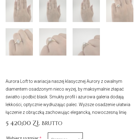
Aurora Loft to wariacja naszej klasycznej Aurory z owalnym
diamentem osadzonym nieco wyżej, by maksymalnie złapać
światło i podbić blask. Smukły profil i ażurowa galeria dodają
lekkości, optycznie wydłużając palec. Wyższe osadzenie ułatwia
łączenie z obrączką zachowując elegancką, nowoczesną linię.
5 420,00
Zł
Brutto
ilość
(required)
Wybierz rozmiar:
*