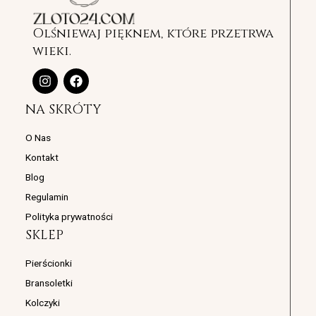
Olśniewaj pięknem, które przetrwa
wieki.
I
F
n
a
s
c
NA SKRÓTY
t
e
a
b
g
o
O Nas
r
o
Kontakt
a
k
m
Blog
Regulamin
Polityka prywatności
SKLEP
Pierścionki
Bransoletki
Kolczyki