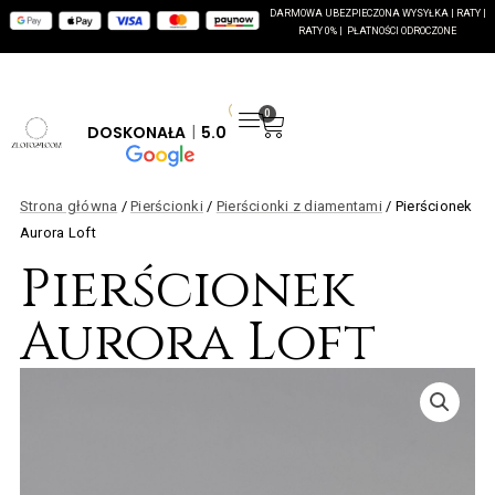
Przejdź
DARMOWA UBEZPIECZONA WYSYŁKA | RATY |
RATY 0% | PŁATNOŚCI ODROCZONE
do
treści
0
Wózek
DOSKONAŁA
5.0
Strona główna
/
Pierścionki
/
Pierścionki z diamentami
/ Pierścionek
Aurora Loft
Pierścionek
Aurora Loft