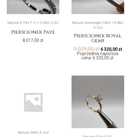
Natural 0.70ct F I1 + 0.24ct G Si1
Natural Szmaragd 2.69ct +0.48ct
G Vs2
Pierścionek Pave
Pierścionek Royal
Gems
8 017,00
zł
9 029,00
zł
6 320,00
zł
Poprzednia najniższa
cena:
6 320,00
zł
.
Natural 045ct E Vs2
Natural 0.5ct F Si1