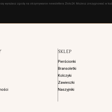
 się wyrażasz zgodę na otrzymywanie newslettera Złoto24. Możesz zrezygnować w każd
Y
SKLEP
Pierścionki
Bransoletki
Kolczyki
Zawieszki
ności
Naszyjniki