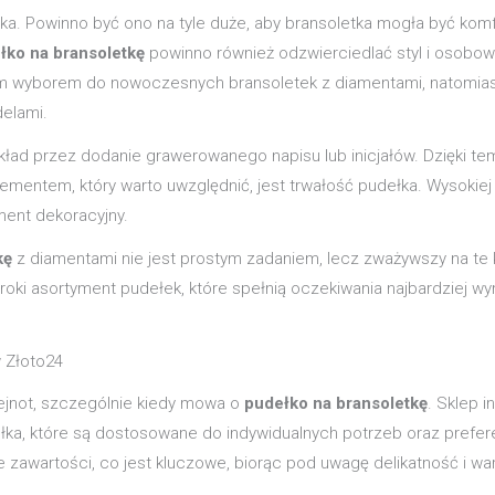
ka. Powinno być ono na tyle duże, aby bransoletka mogła być komf
łko na bransoletkę
powinno również odzwierciedlać styl i osobowo
ym wyborem do nowoczesnych bransoletek z diamentami, natomias
elami.
kład przez dodanie grawerowanego napisu lub inicjałów. Dzięki tem
ntem, który warto uwzględnić, jest trwałość pudełka. Wysokiej ja
ement dekoracyjny.
kę
z diamentami nie jest prostym zadaniem, lecz zważywszy na te k
roki asortyment pudełek, które spełnią oczekiwania najbardziej w
w Złoto24
lejnot, szczególnie kiedy mowa o
pudełko na bransoletkę
. Sklep 
dełka, które są dostosowane do indywidualnych potrzeb oraz prefe
zawartości, co jest kluczowe, biorąc pod uwagę delikatność i wart