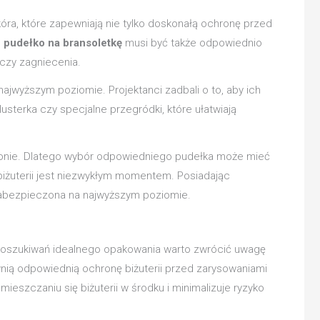
kóra, które zapewniają nie tylko doskonałą ochronę przed
e
pudełko na bransoletkę
musi być także odpowiednio
 czy zagniecenia.
jwyższym poziomie. Projektanci zadbali o to, aby ich
sterka czy specjalne przegródki, które ułatwiają
chronie. Dlatego wybór odpowiedniego pudełka może mieć
 biżuterii jest niezwykłym momentem. Posiadając
 zabezpieczona na najwyższym poziomie.
s poszukiwań idealnego opakowania warto zwrócić uwagę
wnią odpowiednią ochronę biżuterii przed zarysowaniami
eszczaniu się biżuterii w środku i minimalizuje ryzyko