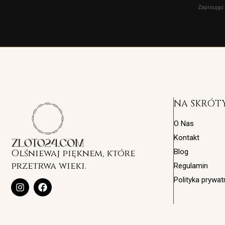
Zapisując
NA SKRÓT
O Nas
Kontakt
Olśniewaj pięknem, które
Blog
przetrwa wieki.
Regulamin
Polityka prywat
I
F
n
a
s
c
t
e
a
b