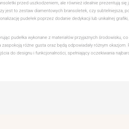
ansoletki przed uszkodzeniem, ale również idealnie prezentują się 
zy jest to zestaw diamentowych bransoletek, czy subtelniejsza, 
sonalizację pudełek poprzez dodanie dedykacji lub unikalnej grafiki,
erując pudełka wykonane z materiałów przyjaznych środowisku, co 
nia zaspokoją różne gusta oraz będą odpowiadały różnym okazjom. P
cia do designu i funkcjonalności, spełniający oczekiwania najbar