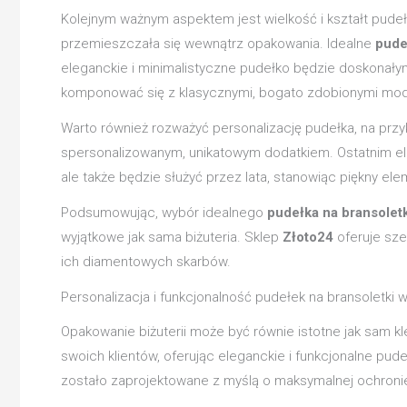
Kolejnym ważnym aspektem jest wielkość i kształt pudeł
przemieszczała się wewnątrz opakowania. Idealne
pude
eleganckie i minimalistyczne pudełko będzie doskonał
komponować się z klasycznymi, bogato zdobionymi mod
Warto również rozważyć personalizację pudełka, na przy
spersonalizowanym, unikatowym dodatkiem. Ostatnim eleme
ale także będzie służyć przez lata, stanowiąc piękny el
Podsumowując, wybór idealnego
pudełka na bransolet
wyjątkowe jak sama biżuteria. Sklep
Złoto24
oferuje sze
ich diamentowych skarbów.
Personalizacja i funkcjonalność pudełek na bransoletki 
Opakowanie biżuterii może być równie istotne jak sam k
swoich klientów, oferując eleganckie i funkcjonalne pu
zostało zaprojektowane z myślą o maksymalnej ochronie 