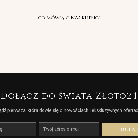
CO MÓWIĄ O NAS KLIENCI
Dołącz do świata Złoto24
ądź pierwsza, która dowie się o nowościach i ekskluzywnych ofertac
E-
DOŁĄ
mail