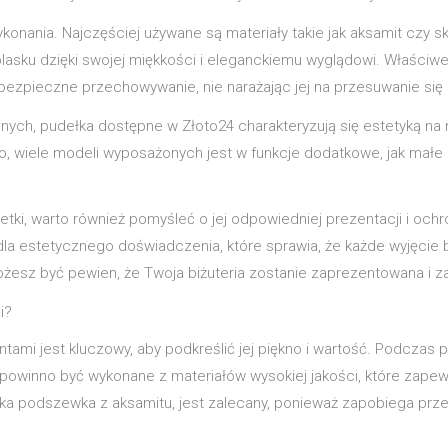
onania. Najczęściej używane są materiały takie jak aksamit czy s
blasku dzięki swojej miękkości i eleganckiemu wyglądowi. Właściw
 bezpieczne przechowywanie, nie narażając jej na przesuwanie się
ch, pudełka dostępne w Złoto24 charakteryzują się estetyką na na
, wiele modeli wyposażonych jest w funkcje dodatkowe, jak małe lu
etki, warto również pomyśleć o jej odpowiedniej prezentacji i o
 dla estetycznego doświadczenia, które sprawia, że każde wyjęcie
ożesz być pewien, że Twoja biżuteria zostanie zaprezentowana i
i?
tami jest kluczowy, aby podkreślić jej piękno i wartość. Podcza
 powinno być wykonane z materiałów wysokiej jakości, które zape
ka podszewka z aksamitu, jest zalecany, ponieważ zapobiega przemi