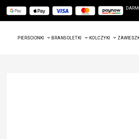
Przejdź
DARM
do
treści
PIERŚCIONKI
BRANSOLETKI
KOLCZYKI
ZAWIESZK