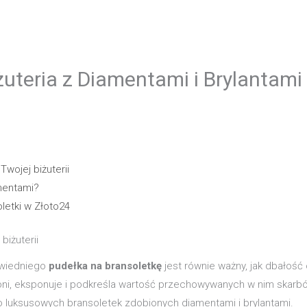
uteria z Diamentami i Brylantami 
Twojej biżuterii
mentami?
letki w Złoto24
biżuterii
owiedniego
pudełka na bransoletkę
jest równie ważny, jak dbałość 
hroni, eksponuje i podkreśla wartość przechowywanych w nim skarb
o luksusowych bransoletek zdobionych diamentami i brylantami.