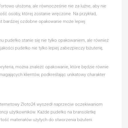
ortowo ułożona, ale równocześnie nie za luźne, aby nie
ść osoby, której zostanie wręczone. Na przykład,
t bardziej ozdobne opakowanie może lepiej
u pudełko stanie się nie tylko opakowaniem, ale również
kości pudełko nie tylko lepiej zabezpieczy biżuterię,
ryteria, można znaleźć opakowanie, które będzie równie
ymagających klientów, podkreślając unikatowy charakter
internetowy Złoto24 wyszedł naprzeciw oczekiwaniom
rencji użytkowników. Każde pudełko na bransoletkę
ość materiałów użytych do stworzenia biżuterii.