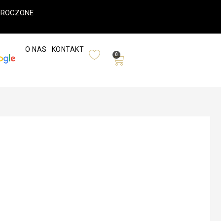
ODROCZONE
O NAS
KONTAKT
0
Wózek