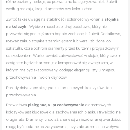
różne poziomy i sekcje, co pozwala na kategoryzowanie biżuterii
według rodzaju, kroju diamentów czy koloru złota.
Zwróć także uwagę na stabilność i solidność wykonania
stojaka
na kolczyki
. Wybierz model o solidnej podstawie, który nie
przewróci się pod ciężarem bogato zdobionej biżuterii. Dodatkowo,
rozważ zakup stojaka z zamknięciem lub wersji zbliżonej do
szkatułki, która ochroni diamenty przed kurzem i przypadkowym
uszkodzeniem. Warto również zainwestować w stojak, który swoim
designem będzie harmonijnie komponował się z wnętrzem, w
którym ma być eksponowany, dodając elegancji i stylu miejscu
przechowywania Twoich klejnotów.
Porady dotyczące pielęgnacji diamentowych kolczyków i ich
przechowywania
Prawidłowa
pielęgnacja
i
przechowywanie
diamentowych
kolczyków jest kluczowe dla zachowania ich blasku i trwałości na
długie lata. Diamenty, chociaż znane są z niezrównanej twardości,
mogą być podatne na zarysowania, czy zabrudzenia, co wpływa