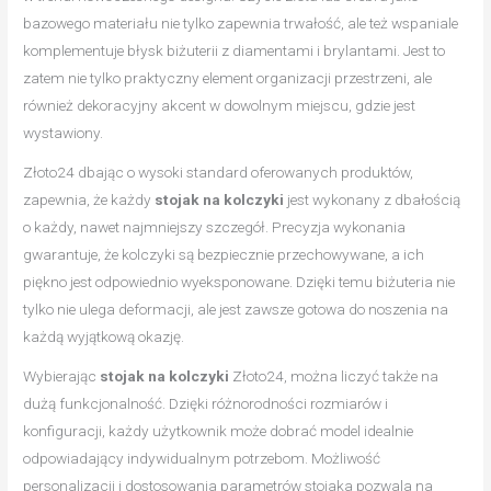
bazowego materiału nie tylko zapewnia trwałość, ale też wspaniale
komplementuje błysk biżuterii z diamentami i brylantami. Jest to
zatem nie tylko praktyczny element organizacji przestrzeni, ale
również dekoracyjny akcent w dowolnym miejscu, gdzie jest
wystawiony.
Złoto24 dbając o wysoki standard oferowanych produktów,
zapewnia, że każdy
stojak na kolczyki
jest wykonany z dbałością
o każdy, nawet najmniejszy szczegół. Precyzja wykonania
gwarantuje, że kolczyki są bezpiecznie przechowywane, a ich
piękno jest odpowiednio wyeksponowane. Dzięki temu biżuteria nie
tylko nie ulega deformacji, ale jest zawsze gotowa do noszenia na
każdą wyjątkową okazję.
Wybierając
stojak na kolczyki
Złoto24, można liczyć także na
dużą funkcjonalność. Dzięki różnorodności rozmiarów i
konfiguracji, każdy użytkownik może dobrać model idealnie
odpowiadający indywidualnym potrzebom. Możliwość
personalizacji i dostosowania parametrów stojaka pozwala na