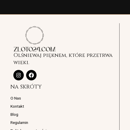
Olśniewaj pięknem, które przetrwa
wieki.
I
F
n
a
s
c
NA SKRÓTY
t
e
a
b
g
o
O Nas
r
o
Kontakt
a
k
m
Blog
Regulamin