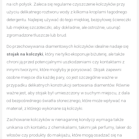
na ich połysk. Zaleca się regularne czyszczenie kolczyków przy
użyciu delikatnego roztworu wody z kilkoma kroplami łagodnego
detergentu. Najlepiej używać do tego miękkiej, bezpyłowej ściereczki
lub miękkiej szczoteczki, aby dokładnie, ale ostrożnie, usunąć
zgromadzone tłuszcze lub brud.
Do przechowywania diamentowych kolczyków idealnie nadaje się
stojak na kolczyki
, który nie tylko eksponuje biżuterię, ale także
chroni ją przed potencjalnymi uszkodzeniami czy kontaktami z
innymi tworzymi, które mogłyby je porysować. Stojak zapewni
osobne miejsce dla każdej pary, co jest szczególnie ważne w
przypadku delikatnych konstrukcji sertowania diamentów. Równie
ważne jest, aby stojak był umieszczony w suchym miejscu, z dala
od bezpośredniego światła słonecznego, które może wpływać na
materiał, z którego wykonane są kolczyki.
Zachowanie kolczyków w nienagannej kondycji wymaga także
unikania ich kontaktu z chemikaliami, takimi jak perfumy, lakier do
włosów czy produkty do makijażu, które mogą osadzać się na