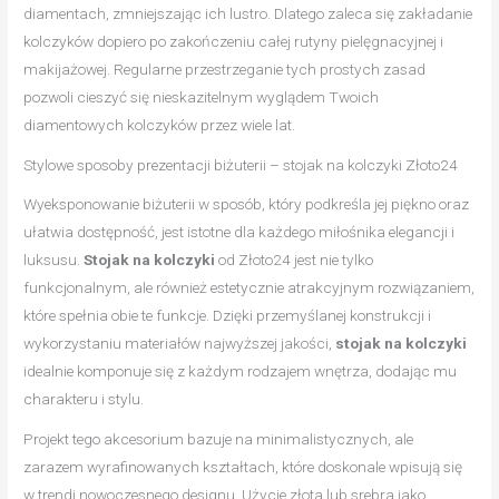
diamentach, zmniejszając ich lustro. Dlatego zaleca się zakładanie
kolczyków dopiero po zakończeniu całej rutyny pielęgnacyjnej i
makijażowej. Regularne przestrzeganie tych prostych zasad
pozwoli cieszyć się nieskazitelnym wyglądem Twoich
diamentowych kolczyków przez wiele lat.
Stylowe sposoby prezentacji biżuterii – stojak na kolczyki Złoto24
Wyeksponowanie biżuterii w sposób, który podkreśla jej piękno oraz
ułatwia dostępność, jest istotne dla każdego miłośnika elegancji i
luksusu.
Stojak na kolczyki
od Złoto24 jest nie tylko
funkcjonalnym, ale również estetycznie atrakcyjnym rozwiązaniem,
które spełnia obie te funkcje. Dzięki przemyślanej konstrukcji i
wykorzystaniu materiałów najwyższej jakości,
stojak na kolczyki
idealnie komponuje się z każdym rodzajem wnętrza, dodając mu
charakteru i stylu.
Projekt tego akcesorium bazuje na minimalistycznych, ale
zarazem wyrafinowanych kształtach, które doskonale wpisują się
w trendi nowoczesnego designu. Użycie złota lub srebra jako