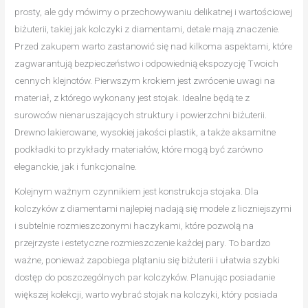
prosty, ale gdy mówimy o przechowywaniu delikatnej i wartościowej
biżuterii, takiej jak kolczyki z diamentami, detale mają znaczenie.
Przed zakupem warto zastanowić się nad kilkoma aspektami, które
zagwarantują bezpieczeństwo i odpowiednią ekspozycję Twoich
cennych klejnotów. Pierwszym krokiem jest zwrócenie uwagi na
materiał, z którego wykonany jest stojak. Idealne będą te z
surowców nienaruszających struktury i powierzchni biżuterii.
Drewno lakierowane, wysokiej jakości plastik, a także aksamitne
podkładki to przykłady materiałów, które mogą być zarówno
eleganckie, jak i funkcjonalne.
Kolejnym ważnym czynnikiem jest konstrukcja stojaka. Dla
kolczyków z diamentami najlepiej nadają się modele z liczniejszymi
i subtelnie rozmieszczonymi haczykami, które pozwolą na
przejrzyste i estetyczne rozmieszczenie każdej pary. To bardzo
ważne, ponieważ zapobiega plątaniu się biżuterii i ułatwia szybki
dostęp do poszczególnych par kolczyków. Planując posiadanie
większej kolekcji, warto wybrać stojak na kolczyki, który posiada