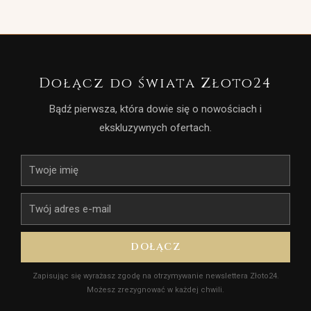
Dołącz do świata Złoto24
Bądź pierwsza, która dowie się o nowościach i
ekskluzywnych ofertach.
Imię
E-
mail
DOŁĄCZ
Zapisując się wyrażasz zgodę na otrzymywanie newslettera Złoto24.
Możesz zrezygnować w każdej chwili.